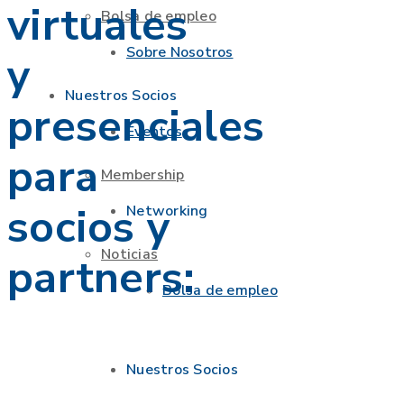
virtuales
Bolsa de empleo
Sobre Nosotros
y
Nuestros Socios
presenciales
Eventos
para
Membership
socios y
Networking
Noticias
partners:
Bolsa de empleo
Nuestros Socios