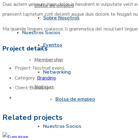
Duis autem vel eum iriure dolor in hendrerit in vulputate velit 
Bolsa de empleo
praesent luptatum zzril delenit augue duis dolore te feugait null
Sobre Nosotros
Ma quande lingues coalesce, li grammatica del resultant lingue e
Nuestros Socios
Eventos
Project details
Membership
Project:
Nostrud exerci
Networking
Category:
Branding
Noticias
Client:
Buildility
Bolsa de empleo
Related projects
Nuestros Socios