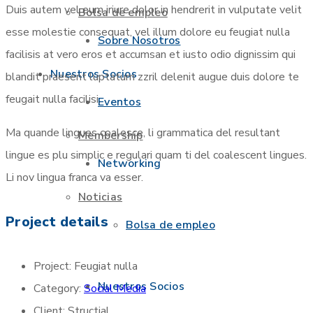
Duis autem vel eum iriure dolor in hendrerit in vulputate velit
Bolsa de empleo
esse molestie consequat, vel illum dolore eu feugiat nulla
Sobre Nosotros
facilisis at vero eros et accumsan et iusto odio dignissim qui
Nuestros Socios
blandit praesent luptatum zzril delenit augue duis dolore te
feugait nulla facilisi.
Eventos
Ma quande lingues coalesce, li grammatica del resultant
Membership
lingue es plu simplic e regulari quam ti del coalescent lingues.
Networking
Li nov lingua franca va esser.
Noticias
Project details
Bolsa de empleo
Project:
Feugiat nulla
Nuestros Socios
Category:
Social Media
Client:
Structial