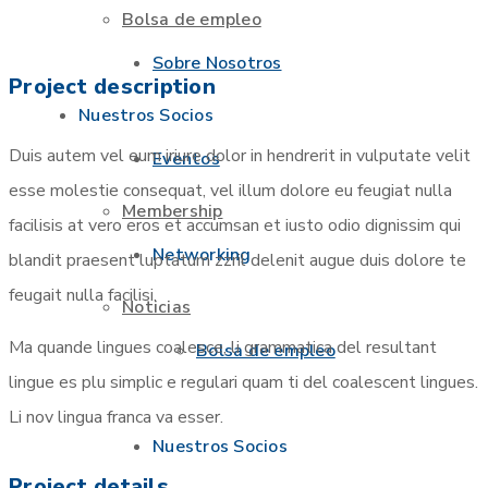
Bolsa de empleo
Sobre Nosotros
Project description
Nuestros Socios
Duis autem vel eum iriure dolor in hendrerit in vulputate velit
Eventos
esse molestie consequat, vel illum dolore eu feugiat nulla
Membership
facilisis at vero eros et accumsan et iusto odio dignissim qui
Networking
blandit praesent luptatum zzril delenit augue duis dolore te
feugait nulla facilisi.
Noticias
Ma quande lingues coalesce, li grammatica del resultant
Bolsa de empleo
lingue es plu simplic e regulari quam ti del coalescent lingues.
Li nov lingua franca va esser.
Nuestros Socios
Project details