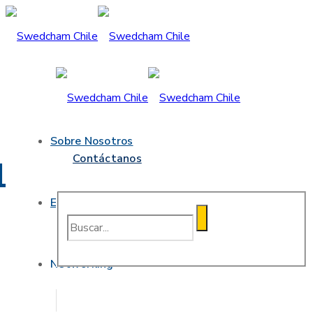
Sobre Nosotros
Contáctanos
Ley Karin
Eventos
Networking
Eventos